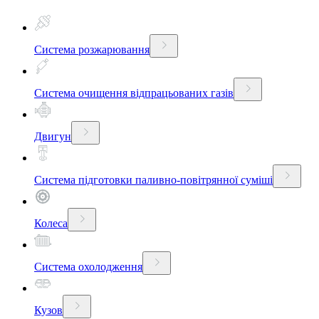
Система розжарювання
Система очищення відпрацьованих газів
Двигун
Система підготовки паливно-повітрянної суміші
Колеса
Система охолодження
Кузов