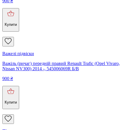
900
₴
Купити
Важелі підвіски
Важіль (ричаг) передній правий Renault Trafic (Opel Vivaro,
Nissan NV300) 2014 -, 545006069R Б/В
900
₴
Купити