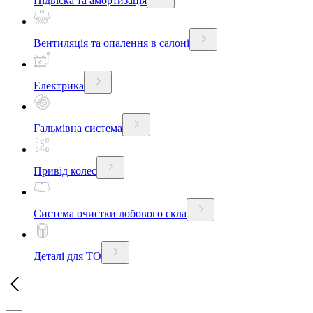
Підвіска та амортизація
Вентиляція та опалення в салоні
Електрика
Гальмівна система
Привід колес
Система очистки лобового скла
Деталі для ТО