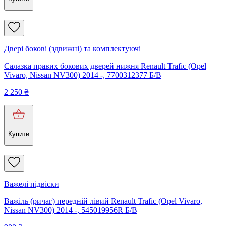
Двері бокові (здвижні) та комплектуючі
Салазка правих бокових дверей нижня Renault Trafic (Opel
Vivaro, Nissan NV300) 2014 -, 7700312377 Б/В
2 250
₴
Купити
Важелі підвіски
Важіль (ричаг) передній лівий Renault Trafic (Opel Vivaro,
Nissan NV300) 2014 -, 545019956R Б/В