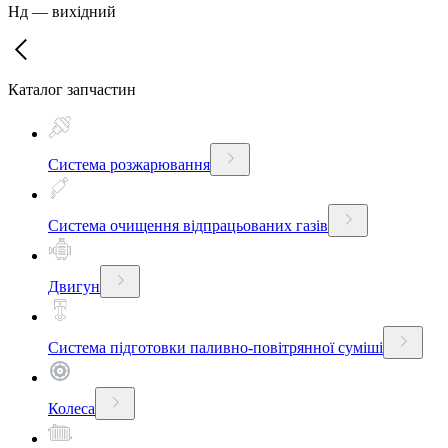
Нд
—
вихідний
Каталог запчастин
Система розжарювання
Система очищення відпрацьованих газів
Двигун
Система підготовки паливно-повітрянної суміші
Колеса