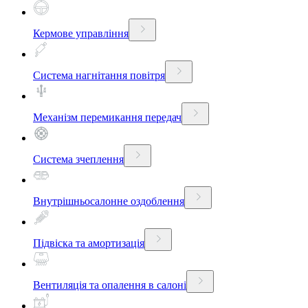
Кермове управління
Система нагнітання повітря
Механізм перемикання передач
Система зчеплення
Внутрішньосалонне оздоблення
Підвіска та амортизація
Вентиляція та опалення в салоні