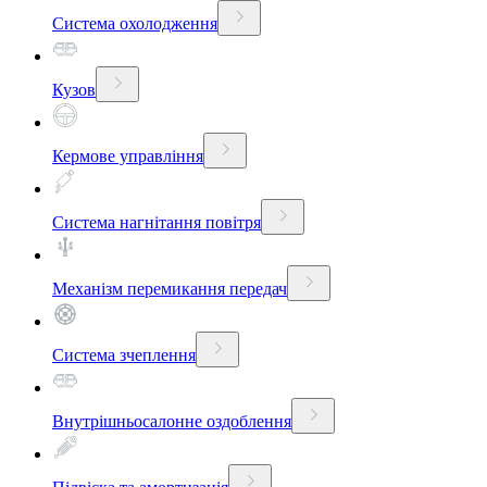
Система охолодження
Кузов
Кермове управління
Система нагнітання повітря
Механізм перемикання передач
Система зчеплення
Внутрішньосалонне оздоблення