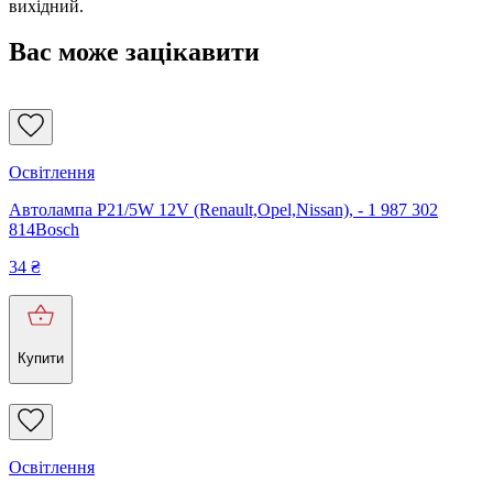
вихідний.
Вас може зацікавити
Освітлення
Автолампа P21/5W 12V (Renault,Opel,Nissan), - 1 987 302
814Bosch
34
₴
Купити
Освітлення