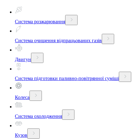
Система розжарювання
Система очищення відпрацьованих газів
Двигун
Система підготовки паливно-повітрянної суміші
Колеса
Система охолодження
Кузов