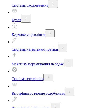
Система охолодження
Кузов
Кермове управління
Система нагнітання повітря
Механізм перемикання передач
Система зчеплення
Внутрішньосалонне оздоблення