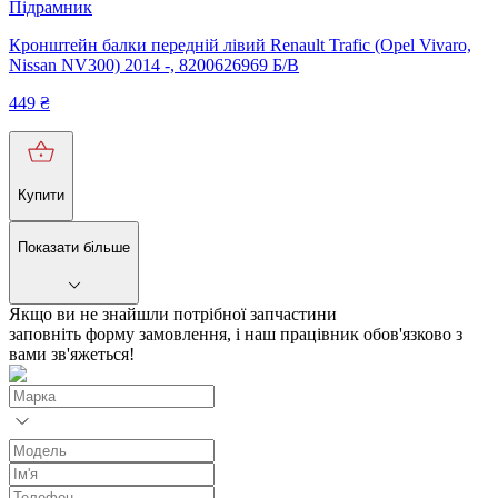
Підрамник
Кронштейн балки передній лівий Renault Trafic (Opel Vivaro,
Nissan NV300) 2014 -, 8200626969 Б/В
449
₴
Купити
Показати більше
Якщо ви не знайшли потрібної запчастини
заповніть форму замовлення, і наш працівник обов'язково з
вами зв'яжеться!