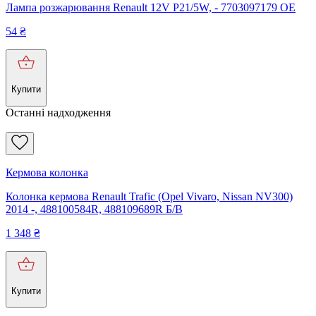
Лампа розжарювання Renault 12V P21/5W, - 7703097179 OE
54
₴
Купити
Останні надходження
Кермова колонка
Колонка кермова Renault Trafic (Opel Vivaro, Nissan NV300)
2014 -, 488100584R, 488109689R Б/В
1 348
₴
Купити