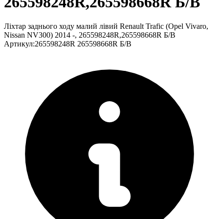
265598248R,265598668R Б/В
Ліхтар заднього ходу малий лівий Renault Trafic (Opel Vivaro,
Nissan NV300) 2014 -, 265598248R,265598668R Б/В
Артикул
:
265598248R 265598668R Б/В