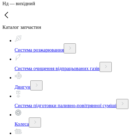
Нд
—
вихідний
Каталог запчастин
Система розжарювання
Система очищення відпрацьованих газів
Двигун
Система підготовки паливно-повітрянної суміші
Колеса