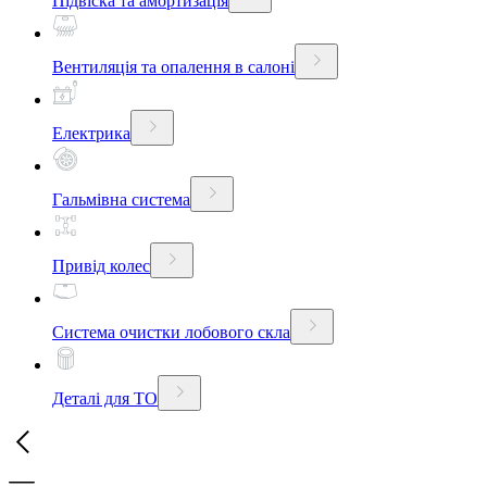
Підвіска та амортизація
Вентиляція та опалення в салоні
Електрика
Гальмівна система
Привід колес
Система очистки лобового скла
Деталі для ТО