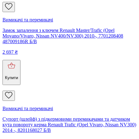
Вимикачі та перемикачі
Замок запалення з ключем Renault Master/Trafic (Opel
Movano/Vivaro, Nissan NV400/NV300) 2010-, 7701208408
487009186R Б/В
2 697
₴
Купити
Вимикачі та перемикачі
Супорт (шлейф) з підкермовими перемикачами та датчиком
кута повороту керма Renault Trafic (Opel Vivaro, Nissan NV300)
2014 -, 8201168027 Б/В