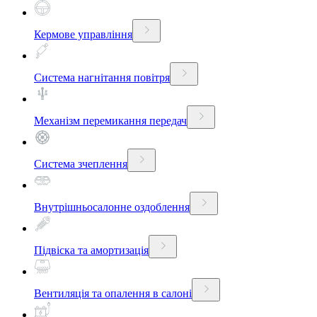
Кермове управління
Система нагнітання повітря
Механізм перемикання передач
Система зчеплення
Внутрішньосалонне оздоблення
Підвіска та амортизація
Вентиляція та опалення в салоні