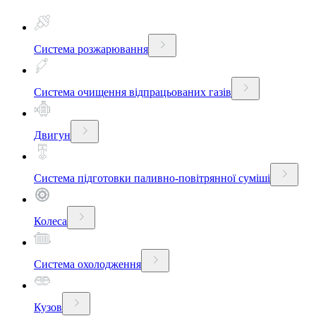
Система розжарювання
Система очищення відпрацьованих газів
Двигун
Система підготовки паливно-повітрянної суміші
Колеса
Система охолодження
Кузов