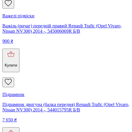
Важелі підвіски
Важіль (ричаг) передній правий Renault Trafic (Opel Vivaro,
Nissan NV300) 2014 -, 545006069R Б/В
900
₴
Купити
Підрамник
Підрамник двигуна (балка передня) Renault Trafic (Opel Vivaro,
Nissan NV300) 2014 -, 544015795R Б/В
7 650
₴