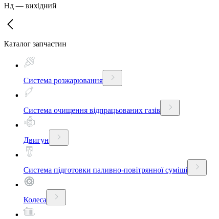
Нд
—
вихідний
Каталог запчастин
Система розжарювання
Система очищення відпрацьованих газів
Двигун
Система підготовки паливно-повітрянної суміші
Колеса