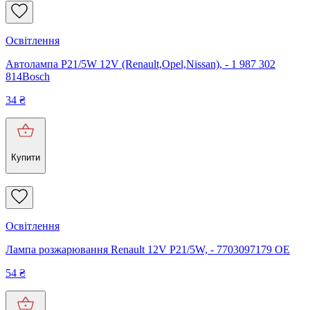
Освітлення
Автолампа P21/5W 12V (Renault,Opel,Nissan), - 1 987 302
814Bosch
34
₴
Купити
Освітлення
Лампа розжарювання Renault 12V P21/5W, - 7703097179 OE
54
₴