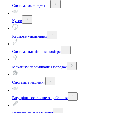
Система охолодження
Кузов
Кермове управління
Система нагнітання повітря
Механізм перемикання передач
Система зчеплення
Внутрішньосалонне оздоблення