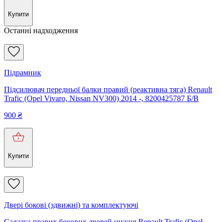
Купити
Останні надходження
Підрамник
Підсилювач передньої балки правий (реактивна тяга) Renault
Trafic (Opel Vivaro, Nissan NV300) 2014 -, 8200425787 Б/В
900
₴
Купити
Двері бокові (здвижні) та комплектуючі
Салазка правих бокових дверей нижня Renault Trafic (Opel