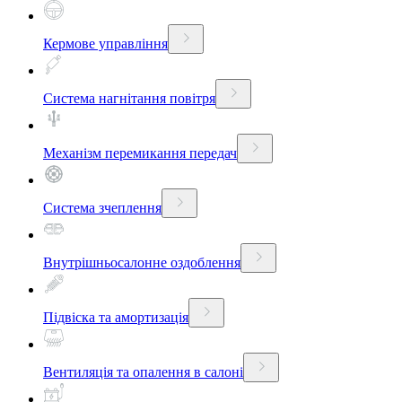
Кермове управління
Система нагнітання повітря
Механізм перемикання передач
Система зчеплення
Внутрішньосалонне оздоблення
Підвіска та амортизація
Вентиляція та опалення в салоні