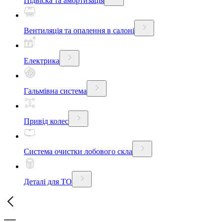
Підвіска та амортизація
Вентиляція та опалення в салоні
Електрика
Гальмівна система
Привід колес
Система очистки лобового скла
Деталі для ТО