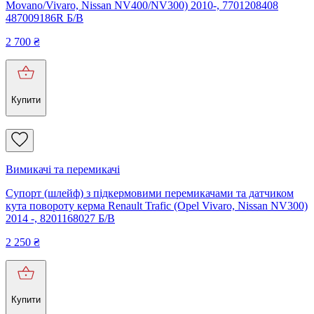
Movano/Vivaro, Nissan NV400/NV300) 2010-, 7701208408
487009186R Б/В
2 700
₴
Купити
Вимикачі та перемикачі
Супорт (шлейф) з підкермовими перемикачами та датчиком
кута повороту керма Renault Trafic (Opel Vivaro, Nissan NV300)
2014 -, 8201168027 Б/В
2 250
₴
Купити