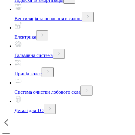
Підвіска та амортизація
Вентиляція та опалення в салоні
Електрика
Гальмівна система
Привід колес
Система очистки лобового скла
Деталі для ТО