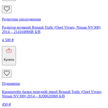
Радіатори охолодження
Радіатор водяний Renault Trafic (Opel Vivaro, Nissan NV300)
2014 -, 214104966R Б/В
4 500
₴
Купити
Підрамник
Кронштейн балки передній лівий Renault Trafic (Opel Vivaro,
Nissan NV300) 2014 -, 8200626969 Б/В
450
₴