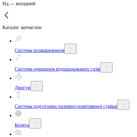
Нд
—
вихідний
Каталог запчастин
Система розжарювання
Система очищення відпрацьованих газів
Двигун
Система підготовки паливно-повітрянної суміші
Колеса