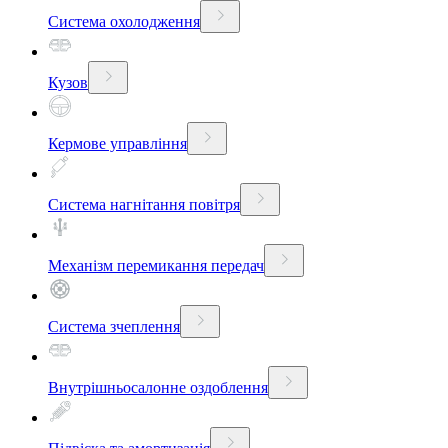
Система охолодження
Кузов
Кермове управління
Система нагнітання повітря
Механізм перемикання передач
Система зчеплення
Внутрішньосалонне оздоблення