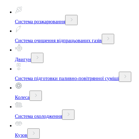
Система розжарювання
Система очищення відпрацьованих газів
Двигун
Система підготовки паливно-повітрянної суміші
Колеса
Система охолодження
Кузов