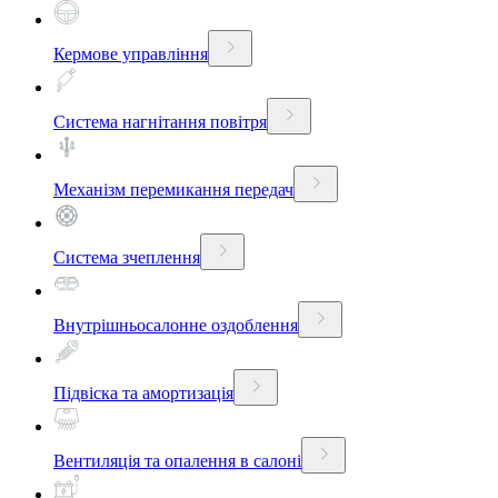
Кермове управління
Система нагнітання повітря
Механізм перемикання передач
Система зчеплення
Внутрішньосалонне оздоблення
Підвіска та амортизація
Вентиляція та опалення в салоні