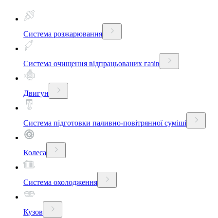
Система розжарювання
Система очищення відпрацьованих газів
Двигун
Система підготовки паливно-повітрянної суміші
Колеса
Система охолодження
Кузов