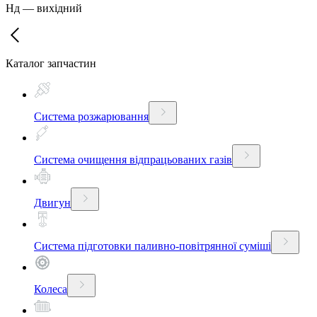
Нд
—
вихідний
Каталог запчастин
Система розжарювання
Система очищення відпрацьованих газів
Двигун
Система підготовки паливно-повітрянної суміші
Колеса