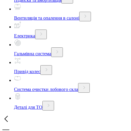
Підвіска та амортизація
Вентиляція та опалення в салоні
Електрика
Гальмівна система
Привід колес
Система очистки лобового скла
Деталі для ТО