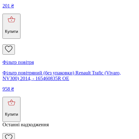
201
₴
Купити
Фільтр повітря
Фільтр повітряний (без упаковки) Renault Trafic (Vivaro,
NV300) 2014, - 165460835R OE
958
₴
Купити
Останні надходження