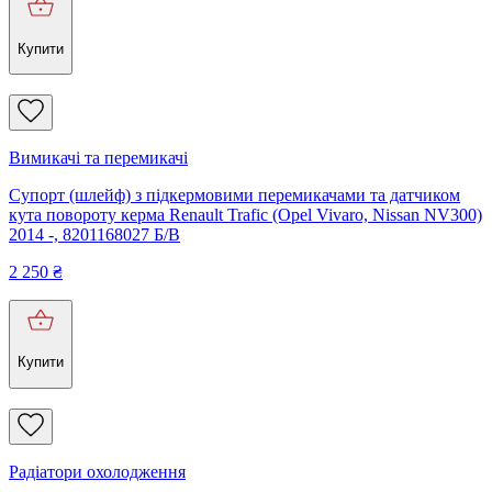
Купити
Вимикачі та перемикачі
Супорт (шлейф) з підкермовими перемикачами та датчиком
кута повороту керма Renault Trafic (Opel Vivaro, Nissan NV300)
2014 -, 8201168027 Б/В
2 250
₴
Купити
Радіатори охолодження