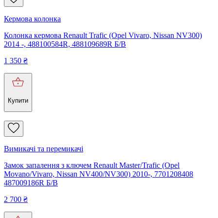
Кермова колонка
Колонка кермова Renault Trafic (Opel Vivaro, Nissan NV300)
2014 -, 488100584R, 488109689R Б/В
1 350
₴
Купити
Вимикачі та перемикачі
Замок запалення з ключем Renault Master/Trafic (Opel
Movano/Vivaro, Nissan NV400/NV300) 2010-, 7701208408
487009186R Б/В
2 700
₴