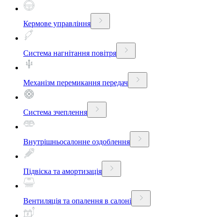
Кермове управління
Система нагнітання повітря
Механізм перемикання передач
Система зчеплення
Внутрішньосалонне оздоблення
Підвіска та амортизація
Вентиляція та опалення в салоні