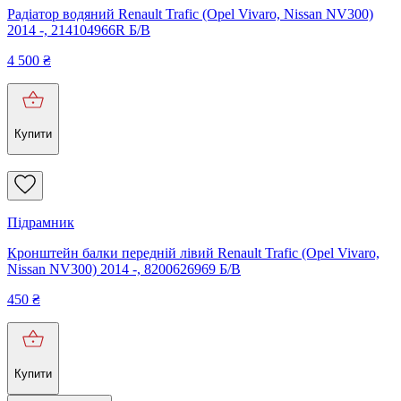
Радіатор водяний Renault Trafic (Opel Vivaro, Nissan NV300)
2014 -, 214104966R Б/В
4 500
₴
Купити
Підрамник
Кронштейн балки передній лівий Renault Trafic (Opel Vivaro,
Nissan NV300) 2014 -, 8200626969 Б/В
450
₴
Купити