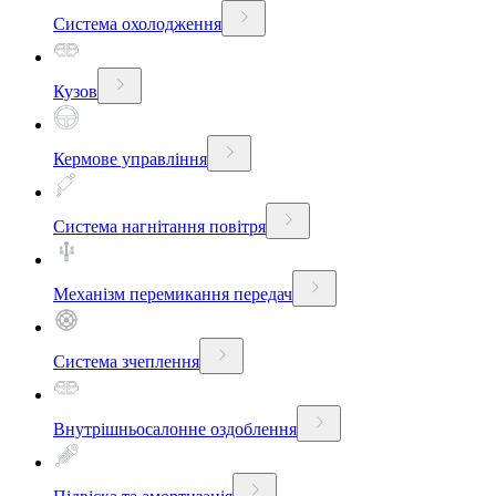
Система охолодження
Кузов
Кермове управління
Система нагнітання повітря
Механізм перемикання передач
Система зчеплення
Внутрішньосалонне оздоблення