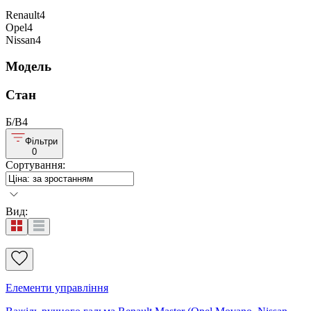
Renault
4
Opel
4
Nissan
4
Модель
Стан
Б/В
4
Фільтри
0
Сортування
:
Вид
:
Елементи управління