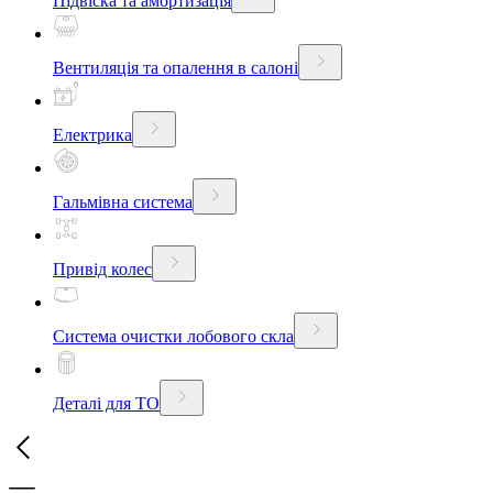
Підвіска та амортизація
Вентиляція та опалення в салоні
Електрика
Гальмівна система
Привід колес
Система очистки лобового скла
Деталі для ТО