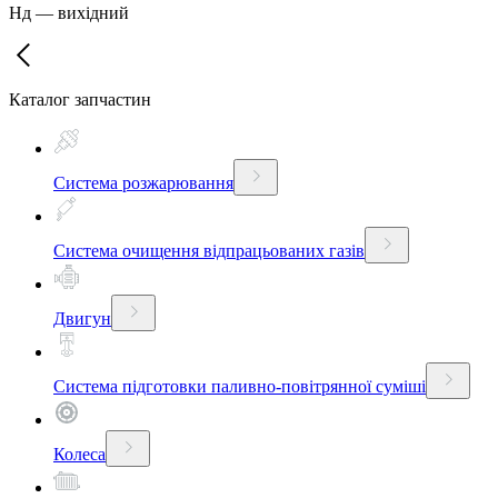
Нд
—
вихідний
Каталог запчастин
Система розжарювання
Система очищення відпрацьованих газів
Двигун
Система підготовки паливно-повітрянної суміші
Колеса