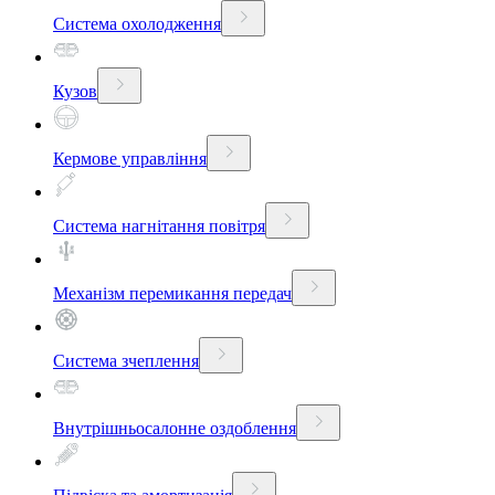
Система охолодження
Кузов
Кермове управління
Система нагнітання повітря
Механізм перемикання передач
Система зчеплення
Внутрішньосалонне оздоблення