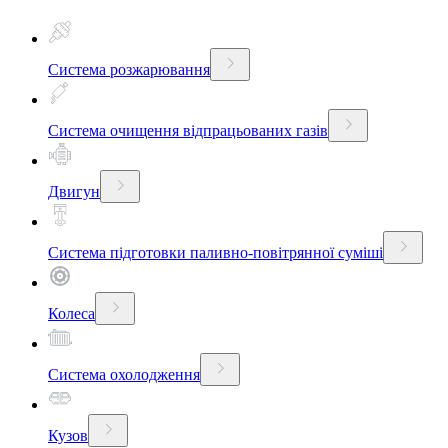
Система розжарювання
Система очищення відпрацьованих газів
Двигун
Система підготовки паливно-повітрянної суміші
Колеса
Система охолодження
Кузов