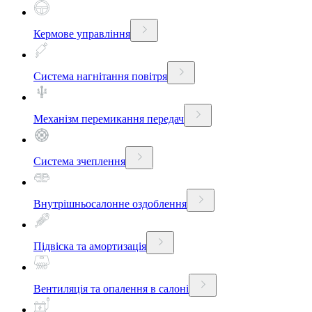
Кермове управління
Система нагнітання повітря
Механізм перемикання передач
Система зчеплення
Внутрішньосалонне оздоблення
Підвіска та амортизація
Вентиляція та опалення в салоні