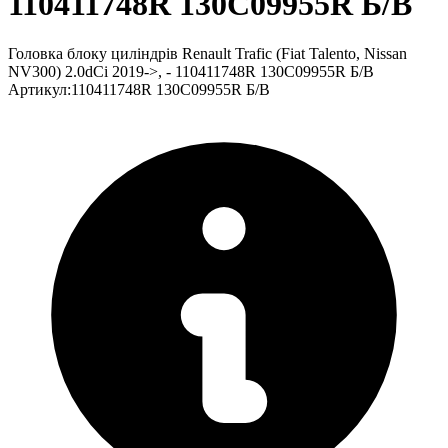
110411748R 130C09955R Б/В
Головка блоку циліндрів Renault Trafic (Fiat Talento, Nissan
NV300) 2.0dCi 2019->, - 110411748R 130C09955R Б/В
Артикул
:
110411748R 130C09955R Б/В