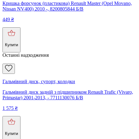
Кришка форсунок (пластикова) Renault Master (Opel Movano,
Nissan NV400) 2010 -, 8200805844 Б/В
449
₴
Купити
Останні надходження
Гальмівний диск, супорт, колодки
Гальмівний диск задній з підшипником Renault Trafic (Vivaro,
Primastar) 2001-2013, - 7711130076 Б/В
1 575
₴
Купити