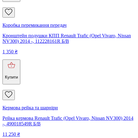
Коробка перемикання передач
Кронштейн подушки КПП Renault Trafic (Opel Vivaro, Nissan
NV300) 2014 -, 112228161R Б/В
1 350
₴
Купити
Кермова рейка та шарніри
Рейка кермова Renault Trafic (Opel Vivaro, Nissan NV300) 2014
-, 490018549R Б/В
11 250
₴