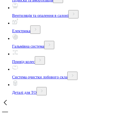
Підвіска та амортизація
Вентиляція та опалення в салоні
Електрика
Гальмівна система
Привід колес
Система очистки лобового скла
Деталі для ТО