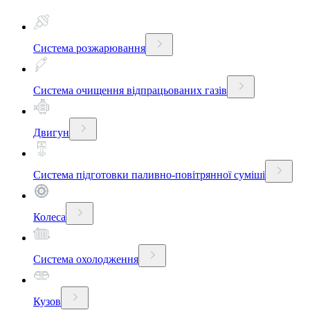
Система розжарювання
Система очищення відпрацьованих газів
Двигун
Система підготовки паливно-повітрянної суміші
Колеса
Система охолодження
Кузов