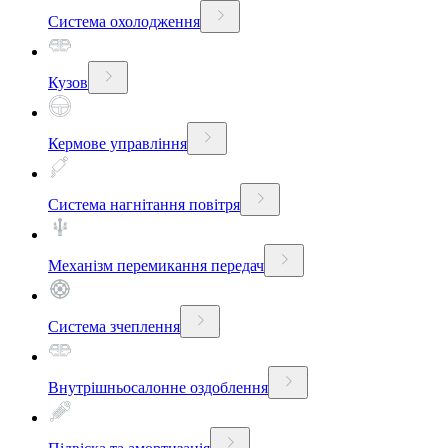
Система охолодження
Кузов
Кермове управління
Система нагнітання повітря
Механізм перемикання передач
Система зчеплення
Внутрішньосалонне оздоблення