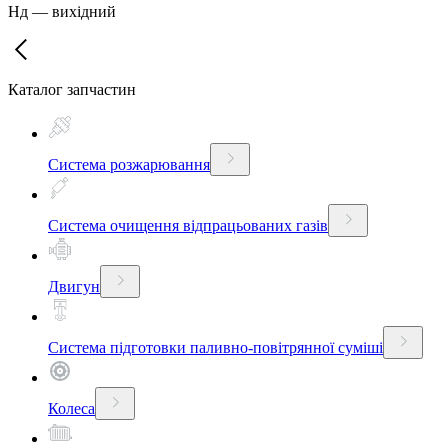
Нд
—
вихідний
Каталог запчастин
Система розжарювання
Система очищення відпрацьованих газів
Двигун
Система підготовки паливно-повітрянної суміші
Колеса