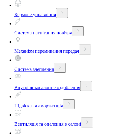
Кермове управління
Система нагнітання повітря
Механізм перемикання передач
Система зчеплення
Внутрішньосалонне оздоблення
Підвіска та амортизація
Вентиляція та опалення в салоні