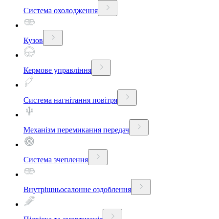
Система охолодження
Кузов
Кермове управління
Система нагнітання повітря
Механізм перемикання передач
Система зчеплення
Внутрішньосалонне оздоблення