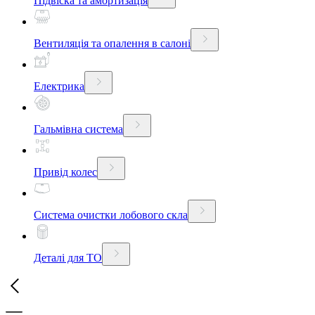
Підвіска та амортизація
Вентиляція та опалення в салоні
Електрика
Гальмівна система
Привід колес
Система очистки лобового скла
Деталі для ТО