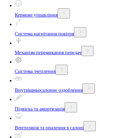
Кермове управління
Система нагнітання повітря
Механізм перемикання передач
Система зчеплення
Внутрішньосалонне оздоблення
Підвіска та амортизація
Вентиляція та опалення в салоні