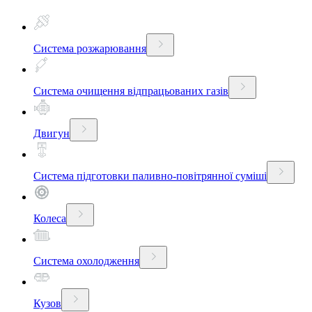
Система розжарювання
Система очищення відпрацьованих газів
Двигун
Система підготовки паливно-повітрянної суміші
Колеса
Система охолодження
Кузов