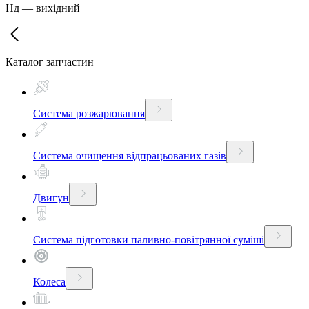
Нд
—
вихідний
Каталог запчастин
Система розжарювання
Система очищення відпрацьованих газів
Двигун
Система підготовки паливно-повітрянної суміші
Колеса