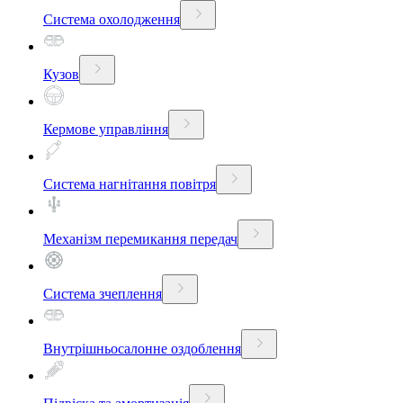
Система охолодження
Кузов
Кермове управління
Система нагнітання повітря
Механізм перемикання передач
Система зчеплення
Внутрішньосалонне оздоблення