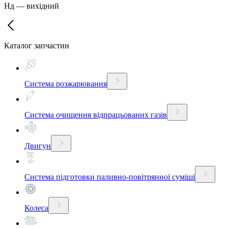
Нд
—
вихідний
Каталог запчастин
Система розжарювання
Система очищення відпрацьованих газів
Двигун
Система підготовки паливно-повітрянної суміші
Колеса