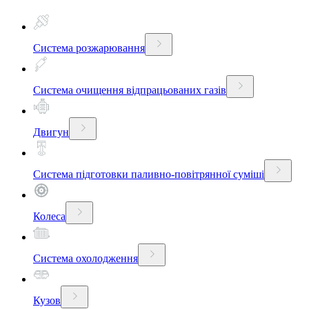
Система розжарювання
Система очищення відпрацьованих газів
Двигун
Система підготовки паливно-повітрянної суміші
Колеса
Система охолодження
Кузов