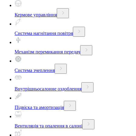
Кермове управління
Система нагнітання повітря
Механізм перемикання передач
Система зчеплення
Внутрішньосалонне оздоблення
Підвіска та амортизація
Вентиляція та опалення в салоні