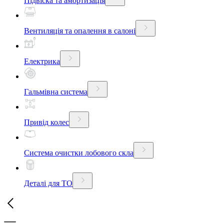
Підвіска та амортизація
Вентиляція та опалення в салоні
Електрика
Гальмівна система
Привід колес
Система очистки лобового скла
Деталі для ТО