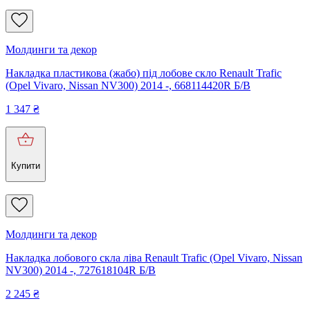
Молдинги та декор
Накладка пластикова (жабо) під лобове скло Renault Trafic
(Opel Vivaro, Nissan NV300) 2014 -, 668114420R Б/В
1 347
₴
Купити
Молдинги та декор
Накладка лобового скла ліва Renault Trafic (Opel Vivaro, Nissan
NV300) 2014 -, 727618104R Б/В
2 245
₴