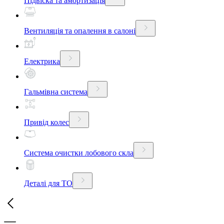
Підвіска та амортизація
Вентиляція та опалення в салоні
Електрика
Гальмівна система
Привід колес
Система очистки лобового скла
Деталі для ТО