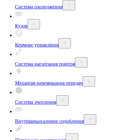
Система охолодження
Кузов
Кермове управління
Система нагнітання повітря
Механізм перемикання передач
Система зчеплення
Внутрішньосалонне оздоблення