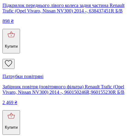
Підкрилок переднього лівого колеса задня частина Renault
Trafic (Opel Vivaro, Nissan NV300) 2014 -, 638437451R Б/В
898
₴
Купити
Патрубки повітряні
Забірник повітря (повітряного фільтра) Renault Trafic (Opel
Vivaro, Nissan NV300) 2014 -, 960150246R,960155230R Б/В
2 469
₴
Купити