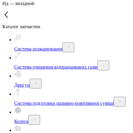
Нд
—
вихідний
Каталог запчастин
Система розжарювання
Система очищення відпрацьованих газів
Двигун
Система підготовки паливно-повітрянної суміші
Колеса