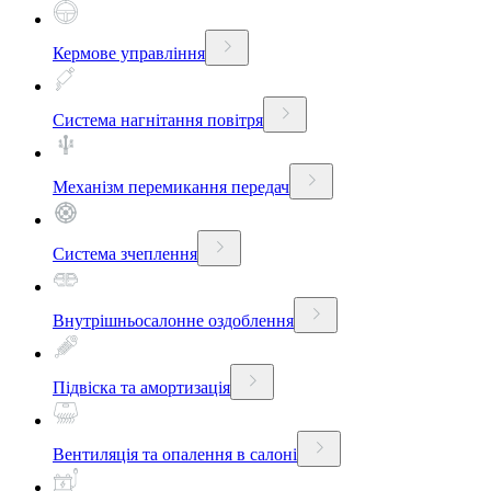
Кермове управління
Система нагнітання повітря
Механізм перемикання передач
Система зчеплення
Внутрішньосалонне оздоблення
Підвіска та амортизація
Вентиляція та опалення в салоні