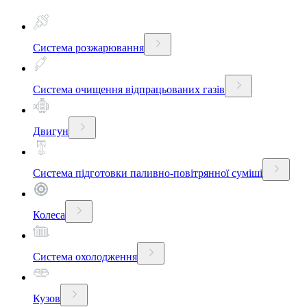
Система розжарювання
Система очищення відпрацьованих газів
Двигун
Система підготовки паливно-повітрянної суміші
Колеса
Система охолодження
Кузов