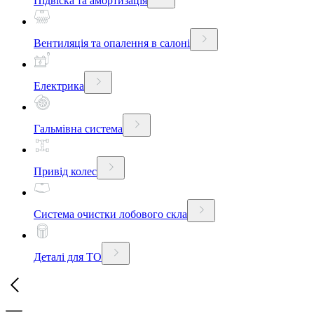
Підвіска та амортизація
Вентиляція та опалення в салоні
Електрика
Гальмівна система
Привід колес
Система очистки лобового скла
Деталі для ТО