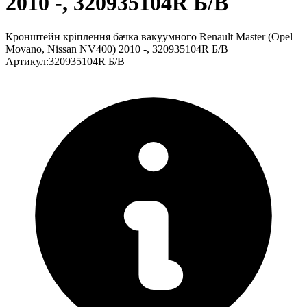
2010 -, 320935104R Б/В
Кронштейн кріплення бачка вакуумного Renault Master (Opel
Movano, Nissan NV400) 2010 -, 320935104R Б/В
Артикул
:
320935104R Б/В