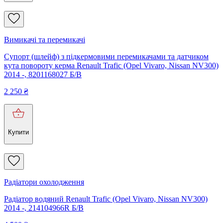
Вимикачі та перемикачі
Супорт (шлейф) з підкермовими перемикачами та датчиком
кута повороту керма Renault Trafic (Opel Vivaro, Nissan NV300)
2014 -, 8201168027 Б/В
2 250
₴
Купити
Радіатори охолодження
Радіатор водяний Renault Trafic (Opel Vivaro, Nissan NV300)
2014 -, 214104966R Б/В