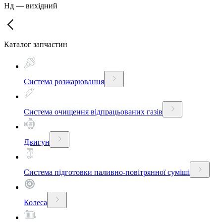
Нд
—
вихідний
Каталог запчастин
Система розжарювання
Система очищення відпрацьованих газів
Двигун
Система підготовки паливно-повітрянної суміші
Колеса