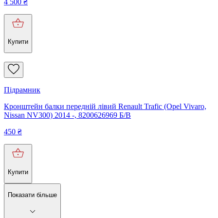
4 500
₴
Купити
Підрамник
Кронштейн балки передній лівий Renault Trafic (Opel Vivaro,
Nissan NV300) 2014 -, 8200626969 Б/В
450
₴
Купити
Показати більше