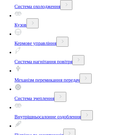
Система охолодження
Кузов
Кермове управління
Система нагнітання повітря
Механізм перемикання передач
Система зчеплення
Внутрішньосалонне оздоблення