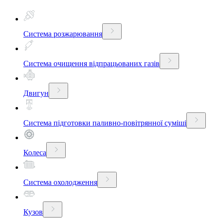
Система розжарювання
Система очищення відпрацьованих газів
Двигун
Система підготовки паливно-повітрянної суміші
Колеса
Система охолодження
Кузов