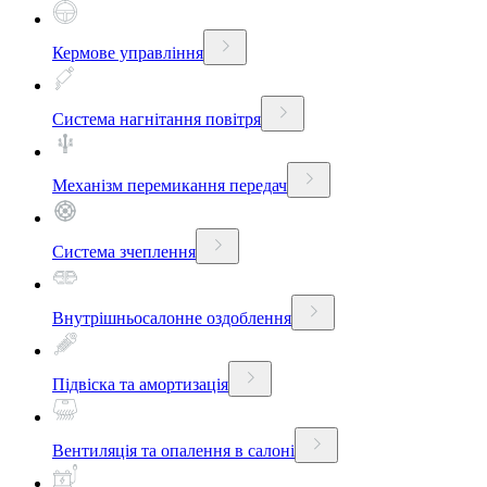
Кермове управління
Система нагнітання повітря
Механізм перемикання передач
Система зчеплення
Внутрішньосалонне оздоблення
Підвіска та амортизація
Вентиляція та опалення в салоні