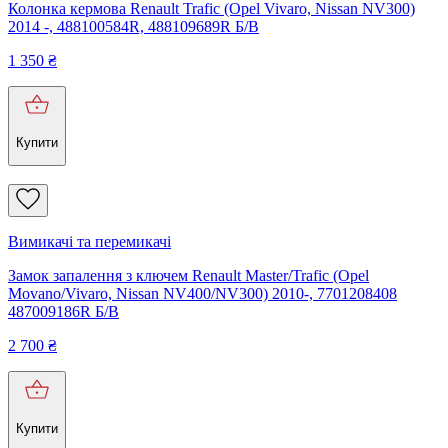
Колонка кермова Renault Trafic (Opel Vivaro, Nissan NV300)
2014 -, 488100584R, 488109689R Б/В
1 350
₴
Купити
Вимикачі та перемикачі
Замок запалення з ключем Renault Master/Trafic (Opel
Movano/Vivaro, Nissan NV400/NV300) 2010-, 7701208408
487009186R Б/В
2 700
₴
Купити