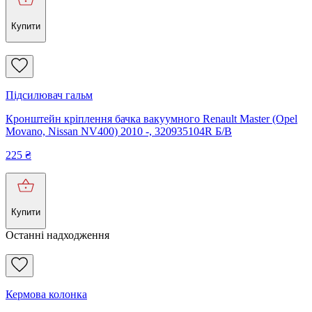
Купити
Підсилювач гальм
Кронштейн кріплення бачка вакуумного Renault Master (Opel
Movano, Nissan NV400) 2010 -, 320935104R Б/В
225
₴
Купити
Останні надходження
Кермова колонка