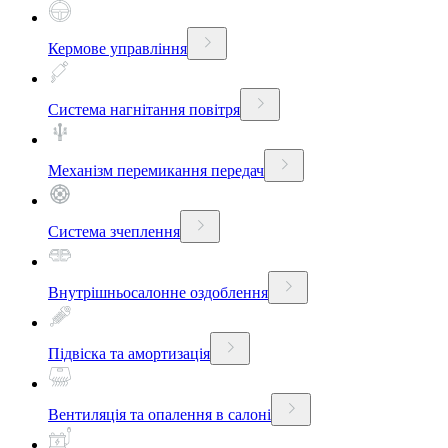
Кермове управління
Система нагнітання повітря
Механізм перемикання передач
Система зчеплення
Внутрішньосалонне оздоблення
Підвіска та амортизація
Вентиляція та опалення в салоні