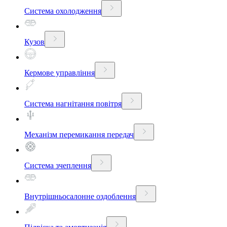
Система охолодження
Кузов
Кермове управління
Система нагнітання повітря
Механізм перемикання передач
Система зчеплення
Внутрішньосалонне оздоблення