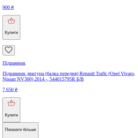
900
₴
Купити
Підрамник
Підрамник двигуна (балка передня) Renault Trafic (Opel Vivaro,
Nissan NV300) 2014 -, 544015795R Б/В
7 650
₴
Купити
Показати більше