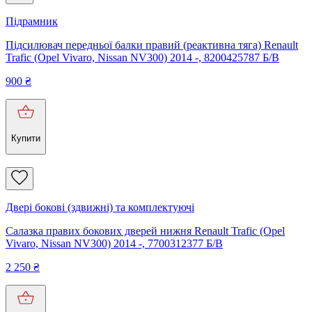
Підрамник
Підсилювач передньої балки правий (реактивна тяга) Renault
Trafic (Opel Vivaro, Nissan NV300) 2014 -, 8200425787 Б/В
900
₴
Купити
Двері бокові (здвижні) та комплектуючі
Салазка правих бокових дверей нижня Renault Trafic (Opel
Vivaro, Nissan NV300) 2014 -, 7700312377 Б/В
2 250
₴