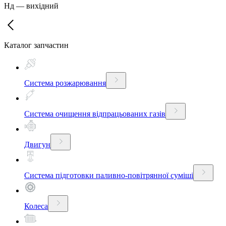
Нд
—
вихідний
Каталог запчастин
Система розжарювання
Система очищення відпрацьованих газів
Двигун
Система підготовки паливно-повітрянної суміші
Колеса