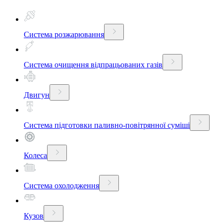
Система розжарювання
Система очищення відпрацьованих газів
Двигун
Система підготовки паливно-повітрянної суміші
Колеса
Система охолодження
Кузов