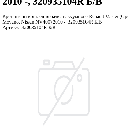
2010 -, 320935104R Б/В
Кронштейн кріплення бачка вакуумного Renault Master (Opel
Movano, Nissan NV400) 2010 -, 320935104R Б/В
Артикул
:
320935104R Б/В