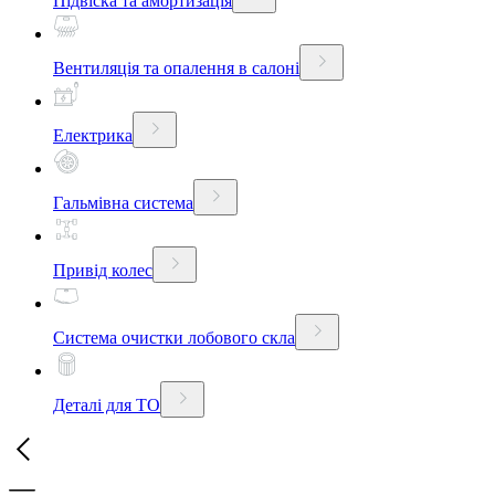
Підвіска та амортизація
Вентиляція та опалення в салоні
Електрика
Гальмівна система
Привід колес
Система очистки лобового скла
Деталі для ТО