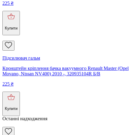
225
₴
Купити
Підсилювач гальм
Кронштейн кріплення бачка вакуумного Renault Master (Opel
Movano, Nissan NV400) 2010 -, 320935104R Б/В
225
₴
Купити
Останні надходження