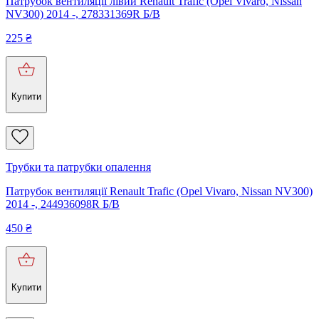
Патрубок вентиляції лівий Renault Trafic (Opel Vivaro, Nissan
NV300) 2014 -, 278331369R Б/В
225
₴
Купити
Трубки та патрубки опалення
Патрубок вентиляції Renault Trafic (Opel Vivaro, Nissan NV300)
2014 -, 244936098R Б/В
450
₴
Купити