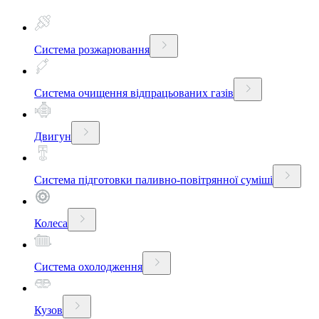
Система розжарювання
Система очищення відпрацьованих газів
Двигун
Система підготовки паливно-повітрянної суміші
Колеса
Система охолодження
Кузов