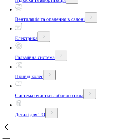
Підвіска та амортизація
Вентиляція та опалення в салоні
Електрика
Гальмівна система
Привід колес
Система очистки лобового скла
Деталі для ТО