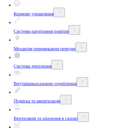
Кермове управління
Система нагнітання повітря
Механізм перемикання передач
Система зчеплення
Внутрішньосалонне оздоблення
Підвіска та амортизація
Вентиляція та опалення в салоні