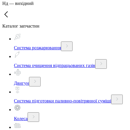
Нд
—
вихідний
Каталог запчастин
Система розжарювання
Система очищення відпрацьованих газів
Двигун
Система підготовки паливно-повітрянної суміші
Колеса