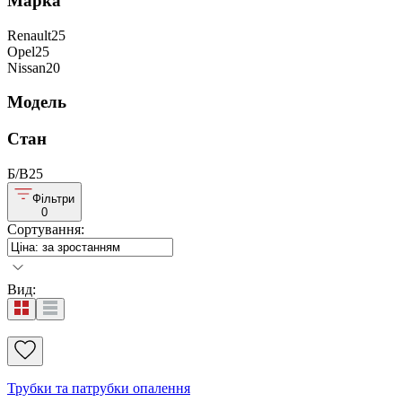
Марка
Renault
25
Opel
25
Nissan
20
Модель
Стан
Б/В
25
Фільтри
0
Сортування
:
Вид
:
Трубки та патрубки опалення