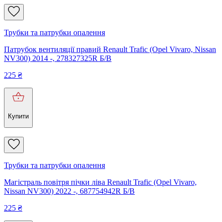
Трубки та патрубки опалення
Патрубок вентиляції правий Renault Trafic (Opel Vivaro, Nissan
NV300) 2014 -, 278327325R Б/В
225
₴
Купити
Трубки та патрубки опалення
Магістраль повітря пічки ліва Renault Trafic (Opel Vivaro,
Nissan NV300) 2022 -, 687754942R Б/В
225
₴