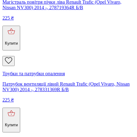
Магістраль повітря пічки ліва Renault Trafic (Opel Vivaro,
Nissan NV300) 2014 -, 278719364R Б/В
225
₴
Купити
Трубки та патрубки опалення
Патрубок вентиляції лівий Renault Trafic (Opel Vivaro, Nissan
NV300) 2014 -, 278331369R Б/В
225
₴
Купити