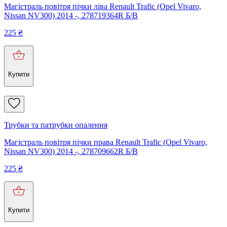
Магістраль повітря пічки ліва Renault Trafic (Opel Vivaro,
Nissan NV300) 2014 -, 278719364R Б/В
225
₴
Купити
Трубки та патрубки опалення
Магістраль повітря пічки права Renault Trafic (Opel Vivaro,
Nissan NV300) 2014 -, 278709662R Б/В
225
₴
Купити