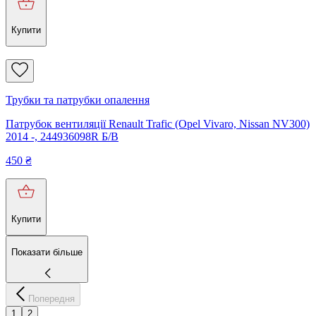
Купити
Трубки та патрубки опалення
Патрубок вентиляції Renault Trafic (Opel Vivaro, Nissan NV300)
2014 -, 244936098R Б/В
450
₴
Купити
Показати більше
Попередня
1
2