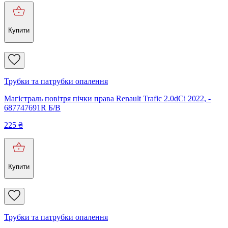
Купити
Трубки та патрубки опалення
Магістраль повітря пічки права Renault Trafic 2.0dCi 2022, -
687747691R Б/В
225
₴
Купити
Трубки та патрубки опалення