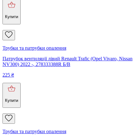
Купити
Трубки та патрубки опалення
Патрубок вентиляції лівий Renault Trafic (Opel Vivaro, Nissan
NV300) 2022 -, 278333388R Б/В
225
₴
Купити
Трубки та патрубки опалення