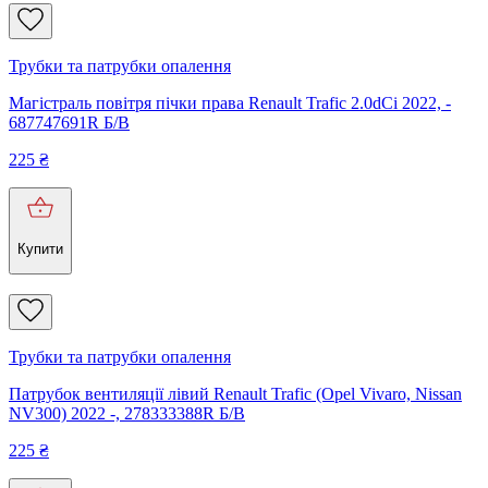
Трубки та патрубки опалення
Магістраль повітря пічки права Renault Trafic 2.0dCi 2022, -
687747691R Б/В
225
₴
Купити
Трубки та патрубки опалення
Патрубок вентиляції лівий Renault Trafic (Opel Vivaro, Nissan
NV300) 2022 -, 278333388R Б/В
225
₴