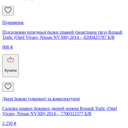
Підрамник
Підсилювач передньої балки правий (реактивна тяга) Renault
Trafic (Opel Vivaro, Nissan NV300) 2014 -, 8200425787 Б/В
900
₴
Купити
Двері бокові (здвижні) та комплектуючі
Салазка правих бокових дверей нижня Renault Trafic (Opel
Vivaro, Nissan NV300) 2014 -, 7700312377 Б/В
2 250
₴