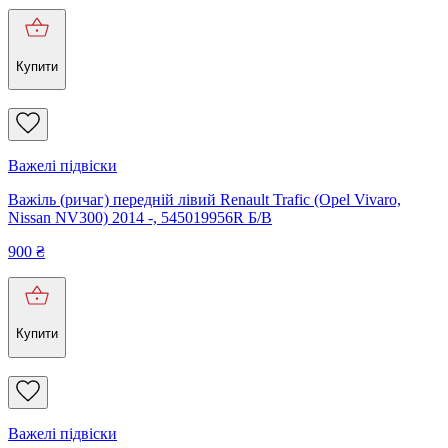
Купити
Важелі підвіски
Важіль (ричаг) передній лівий Renault Trafic (Opel Vivaro,
Nissan NV300) 2014 -, 545019956R Б/В
900
₴
Купити
Важелі підвіски