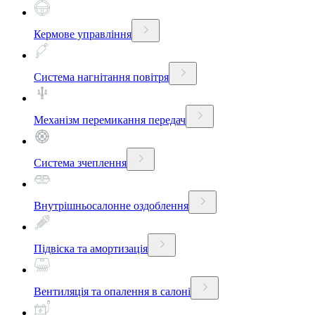
Кермове управління
Система нагнітання повітря
Механізм перемикання передач
Система зчеплення
Внутрішньосалонне оздоблення
Підвіска та амортизація
Вентиляція та опалення в салоні