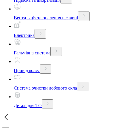
Підвіска та амортизація
Вентиляція та опалення в салоні
Електрика
Гальмівна система
Привід колес
Система очистки лобового скла
Деталі для ТО