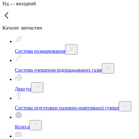
Нд
—
вихідний
Каталог запчастин
Система розжарювання
Система очищення відпрацьованих газів
Двигун
Система підготовки паливно-повітрянної суміші
Колеса