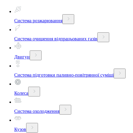
Система розжарювання
Система очищення відпрацьованих газів
Двигун
Система підготовки паливно-повітрянної суміші
Колеса
Система охолодження
Кузов