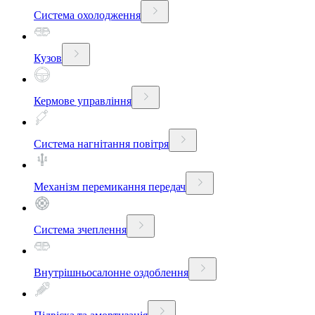
Система охолодження
Кузов
Кермове управління
Система нагнітання повітря
Механізм перемикання передач
Система зчеплення
Внутрішньосалонне оздоблення